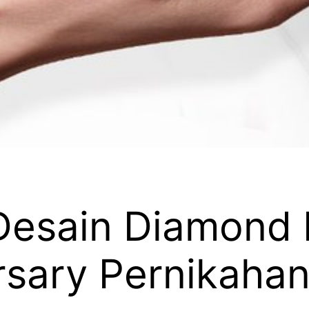
esain Diamond 
rsary Pernikaha