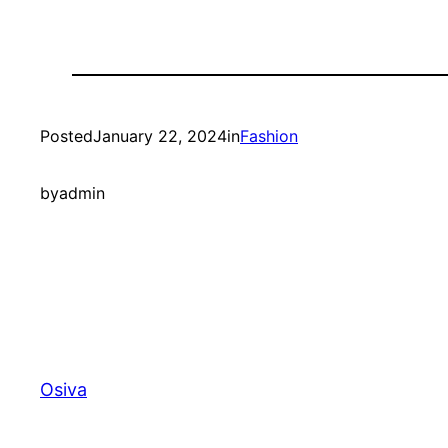
Posted
January 22, 2024
in
Fashion
by
admin
Osiva