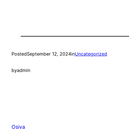
Posted
September 12, 2024
in
Uncategorized
by
admin
Osiva