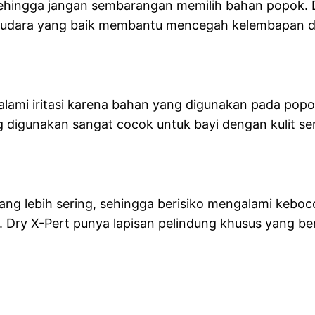
, sehingga jangan sembarangan memilih bahan popok. D
asi udara yang baik membantu mencegah kelembapan dan
alami iritasi karena bahan yang digunakan pada popo
 digunakan sangat cocok untuk bayi dengan kulit sens
l yang lebih sering, sehingga berisiko mengalami kebo
 Dry X-Pert punya lapisan pelindung khusus yang b