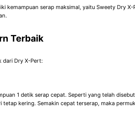
i kemampuan serap maksimal, yaitu Sweety Dry X-P
an.
n Terbaik
k dari Dry X-Pert:
mpuan 1 detik serap cepat. Seperti yang telah dis
yi tetap kering. Semakin cepat terserap, maka perm