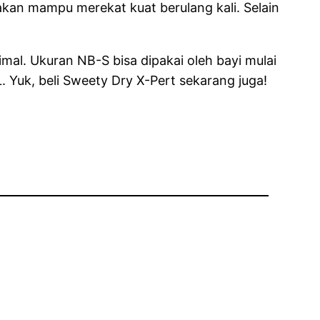
akan mampu merekat kuat berulang kali. Selain
l. Ukuran NB-S bisa dipakai oleh bayi mulai
. Yuk, beli Sweety Dry X-Pert sekarang juga!