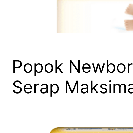
Popok Newbor
Serap Maksima