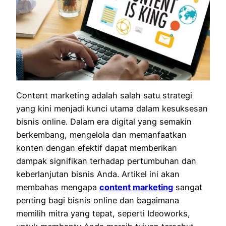
Content marketing adalah salah satu strategi
yang kini menjadi kunci utama dalam kesuksesan
bisnis online. Dalam era digital yang semakin
berkembang, mengelola dan memanfaatkan
konten dengan efektif dapat memberikan
dampak signifikan terhadap pertumbuhan dan
keberlanjutan bisnis Anda. Artikel ini akan
membahas mengapa
content marketing
sangat
penting bagi bisnis online dan bagaimana
memilih mitra yang tepat, seperti Ideoworks,