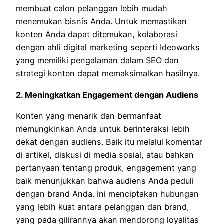
membuat calon pelanggan lebih mudah
menemukan bisnis Anda. Untuk memastikan
konten Anda dapat ditemukan, kolaborasi
dengan ahli digital marketing seperti Ideoworks
yang memiliki pengalaman dalam SEO dan
strategi konten dapat memaksimalkan hasilnya.
2. Meningkatkan Engagement dengan Audiens
Konten yang menarik dan bermanfaat
memungkinkan Anda untuk berinteraksi lebih
dekat dengan audiens. Baik itu melalui komentar
di artikel, diskusi di media sosial, atau bahkan
pertanyaan tentang produk, engagement yang
baik menunjukkan bahwa audiens Anda peduli
dengan brand Anda. Ini menciptakan hubungan
yang lebih kuat antara pelanggan dan brand,
yang pada gilirannya akan mendorong loyalitas