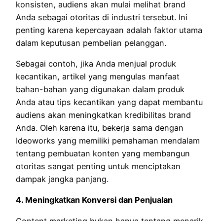
konsisten, audiens akan mulai melihat brand
Anda sebagai otoritas di industri tersebut. Ini
penting karena kepercayaan adalah faktor utama
dalam keputusan pembelian pelanggan.
Sebagai contoh, jika Anda menjual produk
kecantikan, artikel yang mengulas manfaat
bahan-bahan yang digunakan dalam produk
Anda atau tips kecantikan yang dapat membantu
audiens akan meningkatkan kredibilitas brand
Anda. Oleh karena itu, bekerja sama dengan
Ideoworks yang memiliki pemahaman mendalam
tentang pembuatan konten yang membangun
otoritas sangat penting untuk menciptakan
dampak jangka panjang.
4. Meningkatkan Konversi dan Penjualan
Content marketing bukan hanya tentang menarik