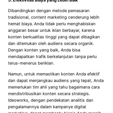
5. Efektivitas Biaya yang Lebih Baik
Dibandingkan dengan metode pemasaran
tradisional, content marketing cenderung lebih
hemat biaya. Anda tidak perlu menghabiskan
anggaran besar untuk iklan berbayar, karena
konten berkualitas tinggi yang dapat dibagikan
dan ditemukan oleh audiens secara organik.
Dengan konten yang baik, Anda bisa
mendapatkan trafik berkelanjutan tanpa perlu
terus-menerus beriklan.
Namun, untuk memastikan konten Anda efektif
dan dapat menjangkau audiens yang tepat, Anda
memerlukan tim ahli yang tahu bagaimana cara
mendistribusikan konten secara strategis.
Ideoworks, dengan pendekatan analitis dan
pengalamannya dalam kampanye digital