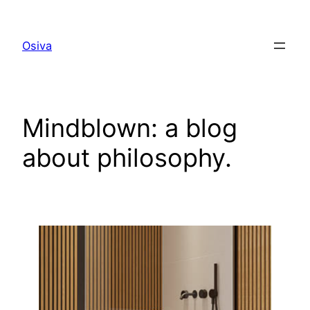
Skip
to
Osiva
content
Mindblown: a blog
about philosophy.